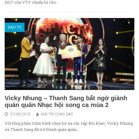
2017 của VTV chuẩn bị cho…
SAO TV
Vicky Nhung – Thanh Sang bất ngờ giành
quán quân Nhạc hội song ca mùa 2
27/08/2018
GIẢI TRÍ CÙNG SAO
Với tổng phần trăm bình chọn bỏ xa các cặp đôi khác, Vicky Nhung
và Thanh Sang đã trở thành quán quân…