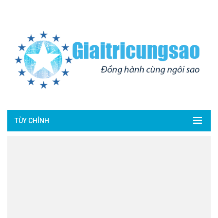
TÙY CHỈNH