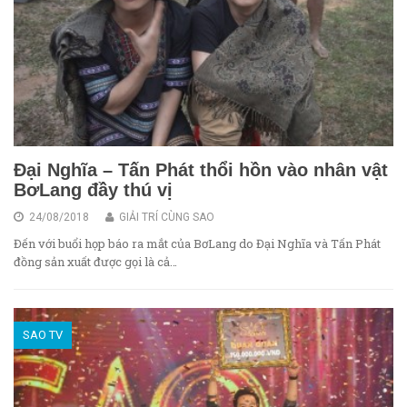
Đại Nghĩa – Tấn Phát thổi hồn vào nhân vật
BơLang đầy thú vị
24/08/2018
GIẢI TRÍ CÙNG SAO
Đến với buổi họp báo ra mắt của BơLang do Đại Nghĩa và Tấn Phát
đồng sản xuất được gọi là cả…
SAO TV