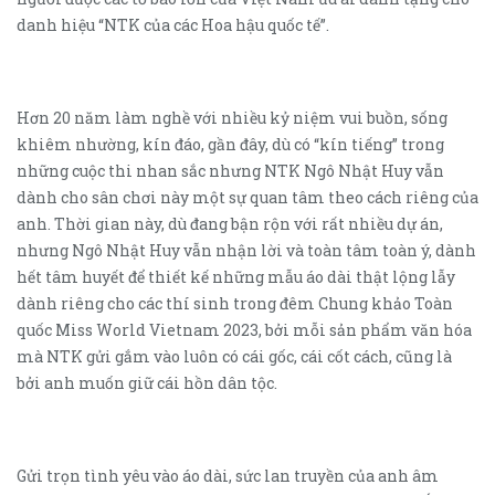
danh hiệu “NTK của các Hoa hậu quốc tế”.
Hơn 20 năm làm nghề với nhiều kỷ niệm vui buồn, sống
khiêm nhường, kín đáo, gần đây, dù có “kín tiếng” trong
những cuộc thi nhan sắc nhưng NTK Ngô Nhật Huy vẫn
dành cho sân chơi này một sự quan tâm theo cách riêng của
anh. Thời gian này, dù đang bận rộn với rất nhiều dự án,
nhưng Ngô Nhật Huy vẫn nhận lời và toàn tâm toàn ý, dành
hết tâm huyết để thiết kế những mẫu áo dài thật lộng lẫy
dành riêng cho các thí sinh trong đêm Chung khảo Toàn
quốc Miss World Vietnam 2023, bởi mỗi sản phẩm văn hóa
mà NTK gửi gắm vào luôn có cái gốc, cái cốt cách, cũng là
bởi anh muốn giữ cái hồn dân tộc.
Gửi trọn tình yêu vào áo dài, sức lan truyền của anh âm