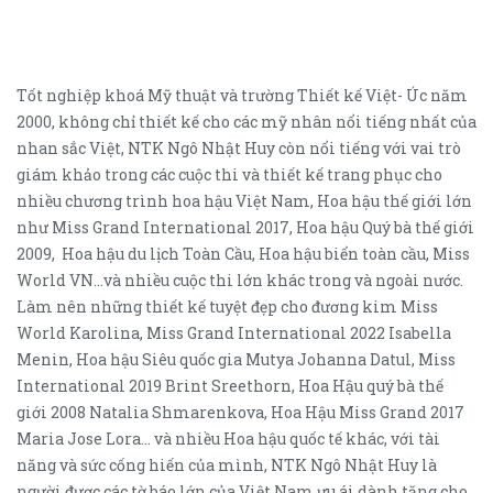
Tốt nghiệp khoá Mỹ thuật và trường Thiết kế Việt- Úc năm
2000, không chỉ thiết kế cho các mỹ nhân nổi tiếng nhất của
nhan sắc Việt, NTK Ngô Nhật Huy còn nổi tiếng với vai trò
giám khảo trong các cuộc thi và thiết kế trang phục cho
nhiều chương trình hoa hậu Việt Nam, Hoa hậu thế giới lớn
như Miss Grand International 2017, Hoa hậu Quý bà thế giới
2009, Hoa hậu du lịch Toàn Cầu, Hoa hậu biển toàn cầu, Miss
World VN…và nhiều cuộc thi lớn khác trong và ngoài nước.
Làm nên những thiết kế tuyệt đẹp cho đương kim Miss
World Karolina, Miss Grand International 2022 Isabella
Menin, Hoa hậu Siêu quốc gia Mutya Johanna Datul, Miss
International 2019 Brint Sreethorn, Hoa Hậu quý bà thế
giới 2008 Natalia Shmarenkova, Hoa Hậu Miss Grand 2017
Maria Jose Lora… và nhiều Hoa hậu quốc tế khác, với tài
năng và sức cống hiến của mình, NTK Ngô Nhật Huy là
người được các tờ báo lớn của Việt Nam ưu ái dành tặng cho