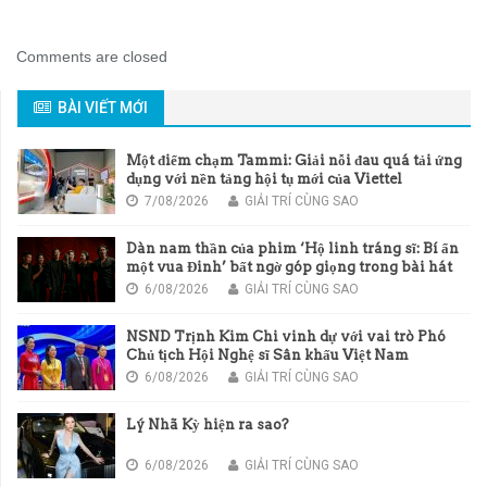
Comments are closed
BÀI VIẾT MỚI
Một điểm chạm Tammi: Giải nỗi đau quá tải ứng
dụng với nền tảng hội tụ mới của Viettel
7/08/2026
GIẢI TRÍ CÙNG SAO
Dàn nam thần của phim ‘Hộ linh tráng sĩ: Bí ẩn
một vua Đinh’ bất ngờ góp giọng trong bài hát
chủ đề của phim
6/08/2026
GIẢI TRÍ CÙNG SAO
NSND Trịnh Kim Chi vinh dự với vai trò Phó
Chủ tịch Hội Nghệ sĩ Sân khấu Việt Nam
6/08/2026
GIẢI TRÍ CÙNG SAO
Lý Nhã Kỳ hiện ra sao?
6/08/2026
GIẢI TRÍ CÙNG SAO