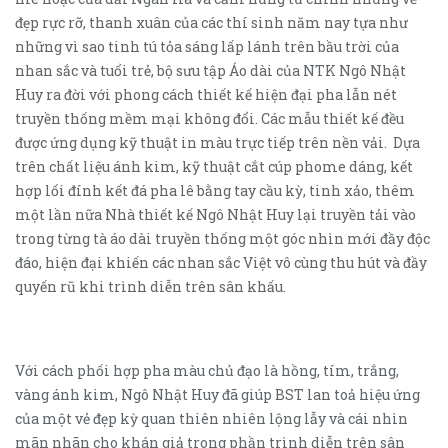
đẹp rực rỡ, thanh xuân của các thí sinh năm nay tựa như
những vì sao tinh tú tỏa sáng lấp lánh trên bầu trời của
nhan sắc và tuổi trẻ, bộ sưu tập Áo dài của NTK Ngô Nhật
Huy ra đời với phong cách thiết kế hiện đại pha lẫn nét
truyền thống mềm mại không đổi. Các mẫu thiết kế đều
được ứng dụng kỹ thuật in màu trực tiếp trên nền vải. Dựa
trên chất liệu ánh kim, kỹ thuật cắt cúp phome dáng, kết
hợp lối đính kết đá pha lê bằng tay cầu kỳ, tinh xảo, thêm
một lần nữa Nhà thiết kế Ngô Nhật Huy lại truyền tải vào
trong từng tà áo dài truyền thống một góc nhìn mới đầy độc
đáo, hiện đại khiến các nhan sắc Việt vô cùng thu hút và đầy
quyến rũ khi trình diễn trên sân khấu.
Với cách phối hợp pha màu chủ đạo là hồng, tím, trắng,
vàng ánh kim, Ngô Nhật Huy đã giúp BST lan toả hiệu ứng
của một vẻ đẹp kỳ quan thiên nhiên lộng lẫy và cái nhìn
mãn nhãn cho khán giả trong phần trình diễn trên sân