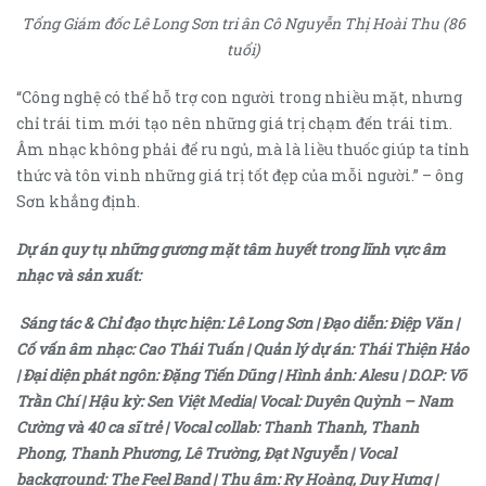
Tổng Giám đốc Lê Long Sơn tri ân Cô Nguyễn Thị Hoài Thu (86
tuổi)
“Công nghệ có thể hỗ trợ con người trong nhiều mặt, nhưng
chỉ trái tim mới tạo nên những giá trị chạm đến trái tim.
Âm nhạc không phải để ru ngủ, mà là liều thuốc giúp ta tỉnh
thức và tôn vinh những giá trị tốt đẹp của mỗi người.” – ông
Sơn khẳng định.
Dự án quy tụ những gương mặt tâm huyết trong lĩnh vực âm
nhạc và sản xuất:
Sáng tác & Chỉ đạo thực hiện: Lê Long Sơn | Đạo diễn: Điệp Văn |
Cố vấn âm nhạc: Cao Thái Tuấn | Quản lý dự án: Thái Thiện Hảo
| Đại diện phát ngôn: Đặng Tiến Dũng | Hình ảnh: Alesu | D.O.P: Võ
Trần Chí | Hậu kỳ: Sen Việt Media| Vocal: Duyên Quỳnh – Nam
Cường và 40 ca sĩ trẻ | Vocal collab: Thanh Thanh, Thanh
Phong, Thanh Phương, Lê Trường, Đạt Nguyễn | Vocal
background: The Feel Band | Thu âm: Ry Hoàng, Duy Hưng |