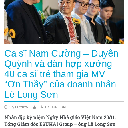
Ca sĩ Nam Cường – Duyên
Quỳnh và dàn hợp xướng
40 ca sĩ trẻ tham gia MV
“Ơn Thầy” của doanh nhân
Lê Long Sơn
17/11/2025
GIẢI TRÍ CÙNG SAO
Nhân dịp kỷ niệm Ngày Nhà giáo Việt Nam 20/11,
Tổng Giám đốc ESUHAI Group – ông Lê Long Sơn