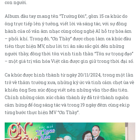
con người.
Album đầu tay mang tên “Trường Đời”, gồm 15 ca khúc do
ông trực tiếp lên ý tưởng, viết lời và sáng tác, với sự đồng
hành của cố vấn âm nhạc cùng công nghệ AI hỗ trợ hòa âm
– phối khí. Trong đó, “Ơn Thầy” được chọn làm ca khúc đầu
tiên thực hiện MV, như lời tri ân sâu sắc gửi đến những
người thầy, đồng thời tôn vinh tinh thần “Tôn sư trọng đạo”
– một giá trị văn hóa Việt cần được gìn giữ trong thời đại số.
Ca khúc được hình thành từ ngày 20/11/2024, trong một lần
trở về thăm trường xưa, những ký ức và tình cảm chợt ùa về
khiến ông Sơn xúc động viết nên những vần thơ đầu tiên.
Chính những cảm xúc chân thành ấy đã trở thành nguồn
cảm hứng để ông sáng tác và trong 19 ngày đêm cùng ekip
từng bước thực hiện MV “Ơn Thầy”.