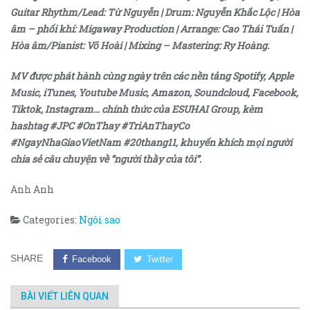
Guitar Rhythm/Lead: Từ Nguyễn | Drum: Nguyễn Khắc Lộc | Hòa
âm – phối khí: Migaway Production | Arrange: Cao Thái Tuấn |
Hòa âm/Pianist: Võ Hoài | Mixing – Mastering: Ry Hoàng.
MV được phát hành cùng ngày trên các nền tảng Spotify, Apple
Music, iTunes, Youtube Music, Amazon, Soundcloud, Facebook,
Tiktok, Instagram… chính thức của ESUHAI Group, kèm
hashtag #JPC #OnThay #TriAnThayCo
#NgayNhaGiaoVietNam #20thang11, khuyến khích mọi người
chia sẻ câu chuyện về “người thầy của tôi”.
Anh Anh
Categories:
Ngôi sao
SHARE
Facebook
Twitter
BÀI VIẾT LIÊN QUAN