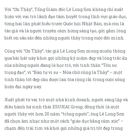
Với “Ơn Thầy”, Tổng Giám đốc Lê Long Sơn không chỉ xuất
hiện với vai trò lãnh đạo tâm huyết trong lĩnh vực giáo dục,
từng hai lần phát biểu trước Quốc hội Nhật Bản; mà còn là
tác giả và là người truyền cảm hứng sáng tạo, gửi gắm lòng
biết ơn sâu sắc đến những người thầy trong cuộc đời mình.
Cũng với “Ơn Thầy”, tác giả Lê Long Sơn mong muốn thông
qua bài hát này khơi gợi những kỷ niệm đẹp và lòng trắc ẩn
của những người đang là học trò, với tinh thần “Tôn sư
trọng đạo”, vì “Bán tự vi sư – Nửa chữ cũng là Thầy” – một
tinh thần tốt đẹp cần được lan tỏa rộng rãi trong cuộc sống
hiện đại ngày nay.
Xuất phát từ vai trò một nhà kinh doanh, người sáng lập và
điều hành hệ sinh thái ESUHAI Group, đồng thời là một
người thầy với hơn 20 năm “trồng người”, ông Lê Long Sơn
đã chọn âm nhạc như một cách “giáo dục bằng cảm xúc” –
chạm đến trái tim và khơi gợi những giá trị tốt đẹp trong