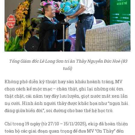
Tổng Giám đốc Lê Long Sơn tri ân Thầy Nguyễn Đức Hoè (83
tuổi)
Không phô diễn kỹ thuật hay sân khấu hoành tráng, MV
chọn cách kể mộc mạc – chân thật, ghi lại những cái ôm
thật chặt, cái nắm tay đầy lưu luyến, giọt nước mắt xen lẫn
nụ cười. Hình ảnh người thầy được khắc họa như “ngọn hải
đăng giữa biển đời”, soi đường cho bao thế hệ học trò.
Chỉ trong 19 ngày (từ 27/10 – 15/11/2025), ekip đã hoàn thiện
toàn bộ các giai đoạn quan trọng để đưa MV “Ơn Thầy” đến