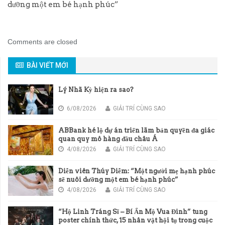
dưỡng một em bé hạnh phúc”
Comments are closed
BÀI VIẾT MỚI
Lý Nhã Kỳ hiện ra sao?
6/08/2026
GIẢI TRÍ CÙNG SAO
ABBank hé lộ dự án triển lãm bản quyền đa giác
quan quy mô hàng đầu châu Á
4/08/2026
GIẢI TRÍ CÙNG SAO
Diễn viên Thúy Diễm: “Một người mẹ hạnh phúc
sẽ nuôi dưỡng một em bé hạnh phúc”
4/08/2026
GIẢI TRÍ CÙNG SAO
“Hộ Linh Tráng Sĩ – Bí Ẩn Mộ Vua Đinh” tung
poster chính thức, 15 nhân vật hội tụ trong cuộc