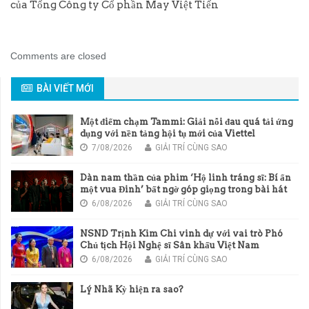
của Tổng Công ty Cổ phần May Việt Tiến
Comments are closed
BÀI VIẾT MỚI
Một điểm chạm Tammi: Giải nỗi đau quá tải ứng
dụng với nền tảng hội tụ mới của Viettel
7/08/2026
GIẢI TRÍ CÙNG SAO
Dàn nam thần của phim ‘Hộ linh tráng sĩ: Bí ẩn
một vua Đinh’ bất ngờ góp giọng trong bài hát
chủ đề của phim
6/08/2026
GIẢI TRÍ CÙNG SAO
NSND Trịnh Kim Chi vinh dự với vai trò Phó
Chủ tịch Hội Nghệ sĩ Sân khấu Việt Nam
6/08/2026
GIẢI TRÍ CÙNG SAO
Lý Nhã Kỳ hiện ra sao?