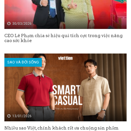
30/03/2026
CEO Lê Phạm chia sẻ hiệu quả tích cực trong việc nâng
cao sức khỏe
SAO VÀ ĐỜI SỐNG
13/01/2026
Nhiều sao Việt, chính khách rất ưa chuộng sản phẩm