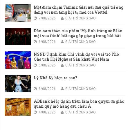
Một điểm chạm Tammi: Giải nỗi đau quá tải ứng
dụng với nền tảng hội tụ mới của Viettel
7/08/2026
GIẢI TRÍ CÙNG SAO
Dàn nam thần của phim ‘Hộ linh tráng sĩ: Bí ẩn
một vua Đinh’ bất ngờ góp giọng trong bài hát
chủ đề của phim
6/08/2026
GIẢI TRÍ CÙNG SAO
NSND Trịnh Kim Chi vinh dự với vai trò Phó
Chủ tịch Hội Nghệ sĩ Sân khấu Việt Nam
6/08/2026
GIẢI TRÍ CÙNG SAO
Lý Nhã Kỳ hiện ra sao?
6/08/2026
GIẢI TRÍ CÙNG SAO
ABBank hé lộ dự án triển lãm bản quyền đa giác
quan quy mô hàng đầu châu Á
4/08/2026
GIẢI TRÍ CÙNG SAO