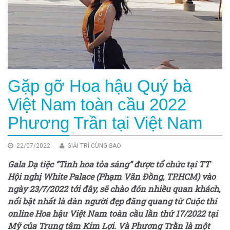
Gặp gỡ Hoa hậu Quý bà
Việt Nam toàn cầu 2022
Phương Trần tại Việt Nam
22/07/2022
GIẢI TRÍ CÙNG SAO
Gala Dạ tiệc “Tinh hoa tỏa sáng” được tổ chức tại TT
Hội nghị White Palace (Phạm Văn Đồng, TP.HCM) vào
ngày 23/7/2022 tới đây, sẽ chào đón nhiều quan khách,
nổi bật nhất là dàn người đẹp đăng quang từ Cuộc thi
online Hoa hậu Việt Nam toàn cầu lần thứ 17/2022 tại
Mỹ của Trung tâm Kim Lợi. Và Phương Trần là một