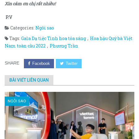
Xin cảm ơn chị rất nhiều!
P.V
Categories:
Ngôi sao
Tags:
Gala Dạ tiệc Tinh hoa tỏa sáng
,
Hoa hậu Quý bà Việt
Nam toàn cầu 2022
,
Phương Trần
SHARE
Facebook
Twitter
BÀI VIẾT LIÊN QUAN
NGÔI SAO