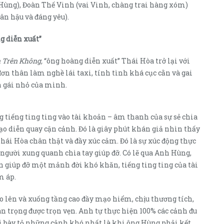
Hùng), Đoàn Thế Vinh (vai Vinh, chàng trai hàng xóm)
ân hậu và đáng yêu).
g diễn xuất”
 Trên Không,
“ông hoàng diễn xuất” Thái Hòa trở lại với
đơn thân làm nghề lái taxi, tính tình khá cục cằn và gai
on gái nhỏ của mình.
tiếng ting ting vào tài khoản – âm thanh của sự sẻ chia
ạo diễn quay cận cảnh. Đó là giây phút khán giả nhìn thấy
Thái Hòa chân thật và đầy xúc cảm. Đó là sự xúc động thực
người xung quanh chìa tay giúp đỡ. Có lẽ qua Anh Hùng,
 giúp đỡ một mảnh đời khó khăn, tiếng ting ting của tài
m áp.
o lên và xuống tầng cao đầy mạo hiểm, chịu thương tích,
an trọng được trọn vẹn. Anh tự thực hiện 100% các cảnh đu
ại bày tỏ những cảnh khó nhất là khi ông Hùng phải kết