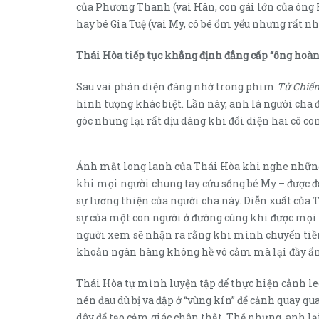
của Phương Thanh (vai Hân, con gái lớn của ông 
hay bé Gia Tuệ (vai My, cô bé ốm yếu nhưng rất nh
Thái Hòa tiếp tục khẳng định đẳng cấp “ông hoàn
Sau vai phản diện đáng nhớ trong phim
Tử Chiến
hình tượng khác biệt. Lần này, anh là người cha 
góc nhưng lại rất dịu dàng khi đối diện hai cô c
Ánh mắt long lanh của Thái Hòa khi nghe những 
khi mọi người chung tay cứu sống bé My – được đ
sự lương thiện của người cha này. Diễn xuất của 
sự của một con người ở đường cùng khi được mọi 
người xem sẽ nhận ra rằng khi mình chuyển tiền
khoản ngân hàng không hề vô cảm mà lại đầy ấ
Thái Hòa tự mình luyện tập để thực hiện cảnh le
nén đau dù bị va đập ở “vùng kín” để cảnh quay qu
dây để tạo cảm giác chân thật. Thế nhưng, anh l