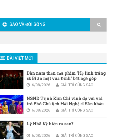
SAO VÀ ĐỜI SỐNG
BÀI VIẾT MỚI
Dàn nam thần của phim ‘Hộ linh tráng
sĩ: Bí ẩn một vua Đinh’ bất ngờ góp
giọng trong bài hát chủ đề của phim
6/08/2026
GIẢI TRÍ CÙNG SAO
NSND Trịnh Kim Chi vinh dự với vai
trò Phó Chủ tịch Hội Nghệ sĩ Sân khấu
Việt Nam
6/08/2026
GIẢI TRÍ CÙNG SAO
Lý Nhã Kỳ hiện ra sao?
6/08/2026
GIẢI TRÍ CÙNG SAO