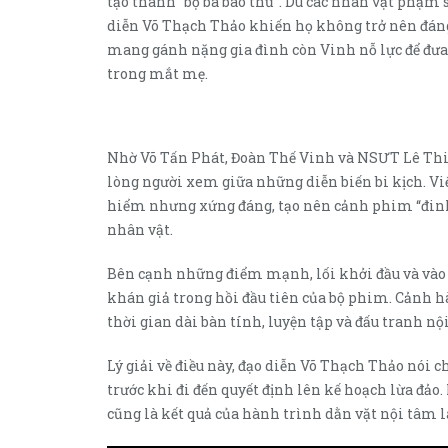
tạo thành “bộ ba báo thủ”. Dù các nhân vật phạm 
diễn Võ Thạch Thảo khiến họ không trở nên đán
mang gánh nặng gia đình còn Vinh nỗ lực để đưa
trong mắt mẹ.
Nhờ Võ Tấn Phát, Đoàn Thế Vinh và NSƯT Lê Th
lòng người xem giữa những diễn biến bi kịch. Vi
hiểm nhưng xứng đáng, tạo nên cảnh phim “đinh”
nhân vật.
Bên cạnh những điểm mạnh, lối khởi đầu và vào đ
khán giả trong hồi đầu tiên của bộ phim. Cảnh hà
thời gian dài bàn tính, luyện tập và đấu tranh nộ
Lý giải về điều này, đạo diễn Võ Thạch Thảo nói 
trước khi đi đến quyết định lên kế hoạch lừa đảo. 
cũng là kết quả của hành trình dằn vặt nội tâm l