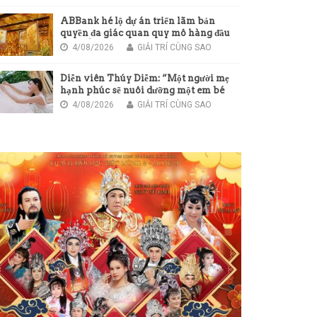
ABBank hé lộ dự án triển lãm bản
quyền đa giác quan quy mô hàng đầu
châu Á
4/08/2026
GIẢI TRÍ CÙNG SAO
Diễn viên Thúy Diễm: “Một người mẹ
hạnh phúc sẽ nuôi dưỡng một em bé
hạnh phúc”
4/08/2026
GIẢI TRÍ CÙNG SAO