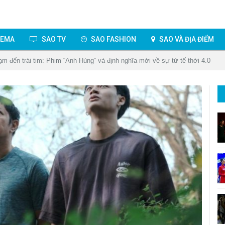
NEMA
SAO TV
SAO FASHION
SAO VÀ ĐỊA ĐIỂM
hạm đến trái tim: Phim “Anh Hùng” và định nghĩa mới về sự tử tế thời 4.0