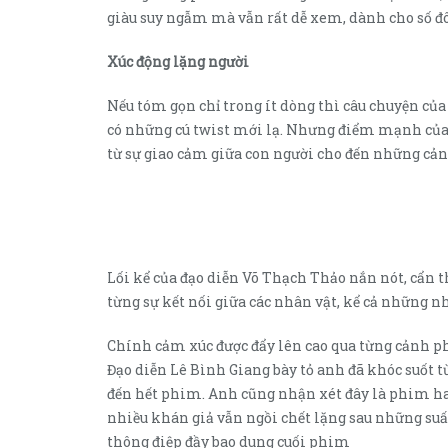
giàu suy ngẫm mà vẫn rất dễ xem, dành cho số đ
Xúc động lặng người
Nếu tóm gọn chỉ trong ít dòng thì câu chuyện củ
có những cú twist mới lạ. Nhưng điểm mạnh của A
từ sự giao cảm giữa con người cho đến những cản
Lối kể của đạo diễn Võ Thạch Thảo nắn nót, cẩn 
từng sự kết nối giữa các nhân vật, kể cả những n
Chính cảm xúc được đẩy lên cao qua từng cảnh ph
Đạo diễn Lê Bình Giang bày tỏ anh đã khóc suốt 
đến hết phim. Anh cũng nhận xét đây là phim ha
nhiều khán giả vẫn ngồi chết lặng sau những suấ
thông điệp đầy bao dung cuối phim