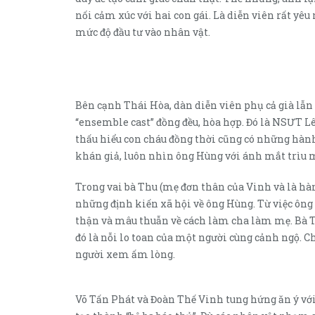
nối cảm xúc với hai con gái. Là diễn viên rất yê
mức độ đầu tư vào nhân vật.
Bên cạnh Thái Hòa, dàn diễn viên phụ cả già lẫn 
“ensemble cast” đồng đều, hòa hợp. Đó là NSƯT Lê
thấu hiểu con cháu đồng thời cũng có những hành 
khán giả, luôn nhìn ông Hùng với ánh mắt trìu m
Trong vai bà Thu (mẹ đơn thân của Vinh và là h
những định kiến xã hội về ông Hùng. Từ việc ông
thận và mâu thuẫn về cách làm cha làm mẹ. Bà 
đó là nỗi lo toan của một người cùng cảnh ngộ. Ch
người xem ấm lòng.
Võ Tấn Phát và Đoàn Thế Vinh tung hứng ăn ý với