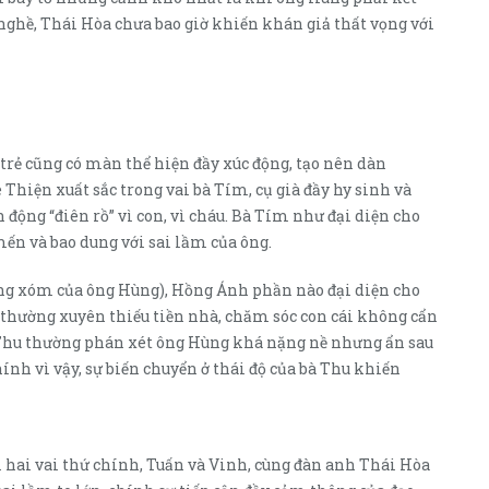
u nghề, Thái Hòa chưa bao giờ khiến khán giả thất vọng với
trẻ cũng có màn thể hiện đầy xúc động, tạo nên dàn
 Thiện xuất sắc trong vai bà Tím, cụ già đầy hy sinh và
động “điên rồ” vì con, vì cháu. Bà Tím như đại diện cho
ến và bao dung với sai lầm của ông.
àng xóm của ông Hùng), Hồng Ánh phần nào đại diện cho
 thường xuyên thiếu tiền nhà, chăm sóc con cái không cẩn
Thu thường phán xét ông Hùng khá nặng nề nhưng ẩn sau
ính vì vậy, sự biến chuyển ở thái độ của bà Thu khiến
 hai vai thứ chính, Tuấn và Vinh, cùng đàn anh Thái Hòa