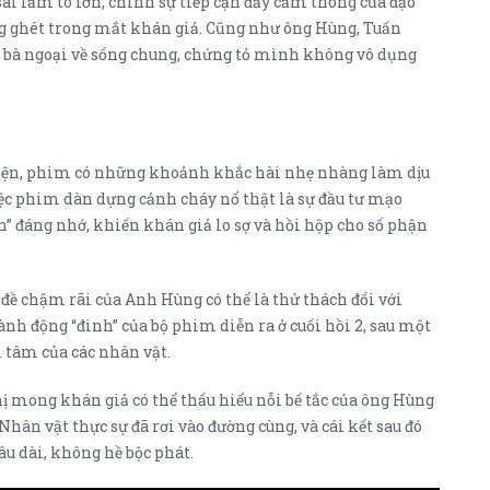
sai lầm to lớn, chính sự tiếp cận đầy cảm thông của đạo
g ghét trong mắt khán giả. Cũng như ông Hùng, Tuấn
 bà ngoại về sống chung, chứng tỏ mình không vô dụng
iện, phim có những khoảnh khắc hài nhẹ nhàng làm dịu
ệc phim dàn dựng cảnh cháy nổ thật là sự đầu tư mạo
 đáng nhớ, khiến khán giả lo sợ và hồi hộp cho số phận
ề chậm rãi của Anh Hùng có thể là thử thách đối với
nh động “đinh” của bộ phim diễn ra ở cuối hồi 2, sau một
i tâm của các nhân vật.
chị mong khán giả có thể thấu hiểu nỗi bế tắc của ông Hùng
Nhân vật thực sự đã rơi vào đường cùng, và cái kết sau đó
âu dài, không hề bộc phát.