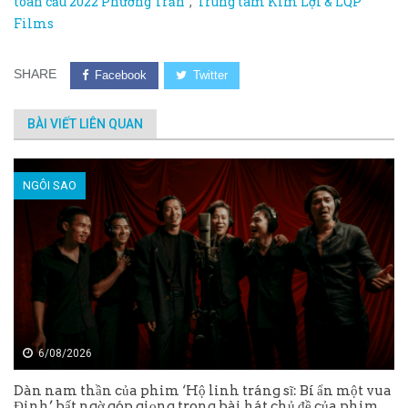
toàn cầu 2022 Phương Trần
,
Trung tâm Kim Lợi & LQP
Films
SHARE
Facebook
Twitter
BÀI VIẾT LIÊN QUAN
NGÔI SAO
6/08/2026
Dàn nam thần của phim ‘Hộ linh tráng sĩ: Bí ẩn một vua
Đinh’ bất ngờ góp giọng trong bài hát chủ đề của phim