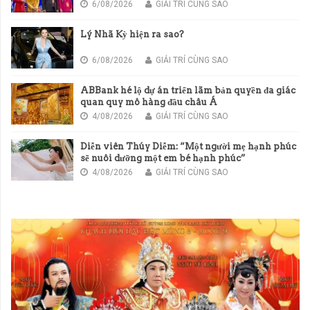
6/08/2026
GIẢI TRÍ CÙNG SAO
Lý Nhã Kỳ hiện ra sao?
6/08/2026
GIẢI TRÍ CÙNG SAO
ABBank hé lộ dự án triển lãm bản quyền đa giác
quan quy mô hàng đầu châu Á
4/08/2026
GIẢI TRÍ CÙNG SAO
Diễn viên Thúy Diễm: “Một người mẹ hạnh phúc
sẽ nuôi dưỡng một em bé hạnh phúc”
4/08/2026
GIẢI TRÍ CÙNG SAO