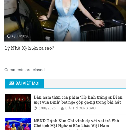
6/08/2026
Lý Nhã Kỳ hiện ra sao?
Comments are closed
BÀI VIẾT MỚI
Dàn nam thần của phim ‘Hộ linh tráng sĩ: Bí ẩn
một vua Đinh’ bất ngờ góp giọng trong bài hát
chủ đề của phim
6/08/2026
GIẢI TRÍ CÙNG SAO
NSND Trịnh Kim Chi vinh dự với vai trò Phó
Chủ tịch Hội Nghệ sĩ Sân khấu Việt Nam