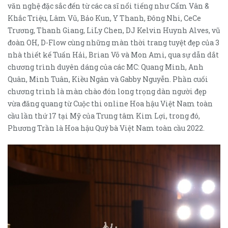
văn nghệ đặc sắc đến từ các ca sĩ nổi tiếng như Cẩm Vân &
Khắc Triệu, Lâm Vũ, Bảo Kun, Y Thanh, Đông Nhi, CeCe
Trương, Thanh Giang, LiLy Chen, DJ Kelvin Huynh Alves, vũ
đoàn OH, D-Flow cùng những màn thời trang tuyệt đẹp của 3
nhà thiết kế Tuấn Hải, Brian Võ và Mon Ami, qua sự dẫn dắt
chương trình duyên dáng của các MC: Quang Minh, Anh
Quân, Minh Tuân, Kiều Ngân và Gabby Nguyễn. Phần cuối
chương trình là màn chào đón long trọng dàn người đẹp
vừa đăng quang từ Cuộc thi online Hoa hậu Việt Nam toàn
cầu lần thứ 17 tại Mỹ của Trung tâm Kim Lợi, trong đó,
Phương Trần là Hoa hậu Quý bà Việt Nam toàn cầu 2022.