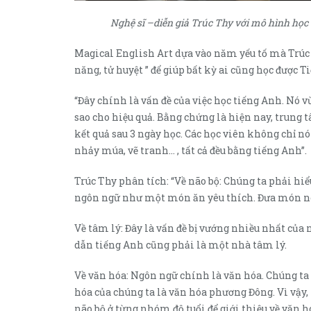
Nghệ sĩ –diễn giả Trúc Thy với mô hình học
Magical English Art dựa vào năm yếu tố mà Trúc T
năng, tử huyệt ” để giúp bất kỳ ai cũng học được 
“Đây chính là vấn đề của việc học tiếng Anh. Nó v
sao cho hiệu quả. Bằng chứng là hiện nay, trung tâ
kết quả sau 3 ngày học. Các học viên không chỉ nó
nhảy múa, vẽ tranh… , tất cả đều bằng tiếng Anh”.
Trúc Thy phân tích: “Về não bộ: Chúng ta phải hi
ngôn ngữ như một món ăn yêu thích. Đưa món nó g
Về tâm lý: Đây là vấn đề bị vướng nhiều nhất của
dẫn tiếng Anh cũng phải là một nhà tâm lý.
Về văn hóa: Ngôn ngữ chính là văn hóa. Chúng t
hóa của chúng ta là văn hóa phương Đông. Vì vậy, 
não bộ ở từng nhóm độ tuổi để giới thiệu về văn 