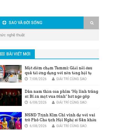
SAO VÀ ĐỜI SỐNG
thức nghệ thuật
BÀI VIẾT MỚI
Một điểm chạm Tammi: Giải nỗi đau
quá tải ứng dụng với nền tảng hội tụ
mới của Viettel
7/08/2026
GIẢI TRÍ CÙNG SAO
Dàn nam thần của phim ‘Hộ linh tráng
sĩ: Bí ẩn một vua Đinh’ bất ngờ góp
giọng trong bài hát chủ đề của phim
6/08/2026
GIẢI TRÍ CÙNG SAO
NSND Trịnh Kim Chi vinh dự với vai
trò Phó Chủ tịch Hội Nghệ sĩ Sân khấu
Việt Nam
6/08/2026
GIẢI TRÍ CÙNG SAO