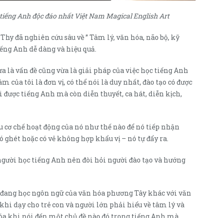
 tiếng Anh độc đáo nhất Việt Nam Magical English Art
hy đã nghiên cứu sâu về ” Tâm lý, văn hóa, não bộ, kỹ
Tiếng Anh dễ dàng và hiệu quả.
ừa là vấn đề cũng vừa là giải pháp của việc học tiếng Anh
m của tôi là đơn vị, có thể nói là duy nhất, đào tạo có được
i được tiếng Anh mà còn diễn thuyết, ca hát, diễn kịch,
ểu cơ chế hoạt động của nó như thế nào để nó tiếp nhận
hét hoặc có vẻ không hợp khẩu vị – nó tự đẩy ra.
 người học tiếng Anh nên đòi hỏi người đào tạo và hướng
a đang học ngôn ngữ của văn hóa phương Tây khác với văn
khi dạy cho trẻ con và người lớn phải hiểu về tâm lý và
hóa khi nói đến một chủ đề nào đó trong tiếng Anh mà