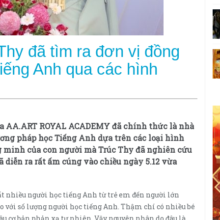
Thy đã tìm ra đơn vị đồng
iếng Anh qua các hình
Gia AA.ART ROYAL ACADEMY đã chính thức là nhà
ơng pháp học Tiếng Anh dựa trên các loại hình
g minh của con người mà Trúc Thy đã nghiên cứu
đã diễn ra rất ấm cúng vào chiều ngày 5.12 vừa
 rất nhiều người học tiếng Anh từ trẻ em đến người lớn
so với số lượng người học tiếng Anh. Thậm chí có nhiều bé
âu cơ bản phản xạ tự nhiên. Vậy nguyên nhân do đâu là