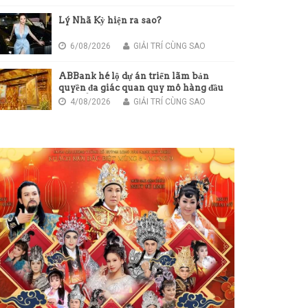
Lý Nhã Kỳ hiện ra sao?
6/08/2026
GIẢI TRÍ CÙNG SAO
ABBank hé lộ dự án triển lãm bản
quyền đa giác quan quy mô hàng đầu
châu Á
4/08/2026
GIẢI TRÍ CÙNG SAO