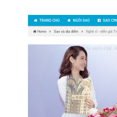
TRANG CHỦ
NGÔI SAO
SAO CI
Home
Sao và địa điểm
Nghệ sĩ –diễn giả T