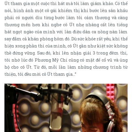
Út tham gia một cuộc thi hát mà tôi làm giám khảo. Có thể
nói, hình ảnh một cô gái khiếm thị khi bước lên sân khấu
phải có người dìu từng bước làm tôi cảm thương và càng
thương mến hơn khi nghe cô Út nhẹ nhàng cất lên tiếng
hát ngọt ngào của mình với làn điệu dân ca nồng nàn làm
say đắm cả khán phòng hôm đó. Dù sức khỏe rất yếu, khi thể
hiện xong phần thi của mình, cô Út gần như kiệt sức không
thề đứng vững. Sau đó, khi lên nhận giải 3 trong đêm thi,
tôi nhớ lúc đó Phương Mỹ Chi cũng có mặt để cổ vũ và ủng
hộ cho cô Út. Từ đó, mỗi lần làm những chương trình từ
thiện, tôi đều mời cô Út tham gia…”