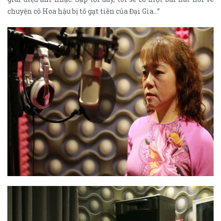
chuyện cô Hoa hậu bị tố gạt tiền của Đại Gia…”