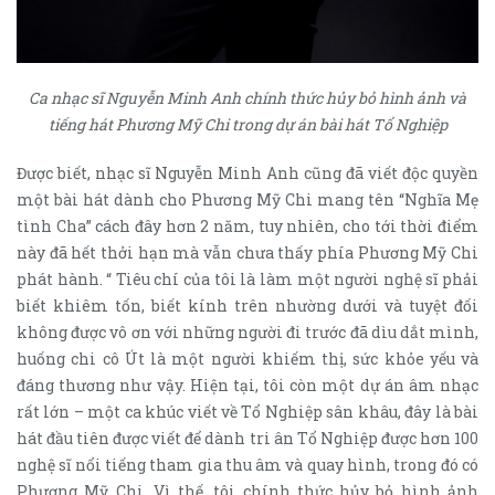
Ca nhạc sĩ Nguyễn Minh Anh chính thức hủy bỏ hình ảnh và
tiếng hát Phương Mỹ Chi trong dự án bài hát Tổ Nghiệp
Được biết, nhạc sĩ Nguyễn Minh Anh cũng đã viết độc quyền
một bài hát dành cho Phương Mỹ Chi mang tên “Nghĩa Mẹ
tình Cha” cách đây hơn 2 năm, tuy nhiên, cho tới thời điểm
này đã hết thởi hạn mà vẫn chưa thấy phía Phương Mỹ Chi
phát hành. “ Tiêu chí của tôi là làm một người nghệ sĩ phải
biết khiêm tốn, biết kính trên nhường dưới và tuyệt đối
không được vô ơn với những người đi trước đã dìu dắt mình,
huống chi cô Út là một người khiếm thị, sức khỏe yếu và
đáng thương như vậy. Hiện tại, tôi còn một dự án âm nhạc
rất lớn – một ca khúc viết về Tổ Nghiệp sân khâu, đây là bài
hát đầu tiên được viết để dành tri ân Tổ Nghiệp được hơn 100
nghệ sĩ nổi tiếng tham gia thu âm và quay hình, trong đó có
Phương Mỹ Chi. Vì thế, tôi chính thức hủy bỏ hình ảnh