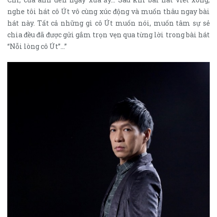
nghe tôi hát cô Út vô cùng xúc động và muốn thâu ngay bài
hát này. Tất cả những gì cô Út muốn nói, muốn tâm sự sẻ
chia đều đã được gửi gắm trọn vẹn qua từng lời trong bài hát
“Nỗi lòng cô Út”…”