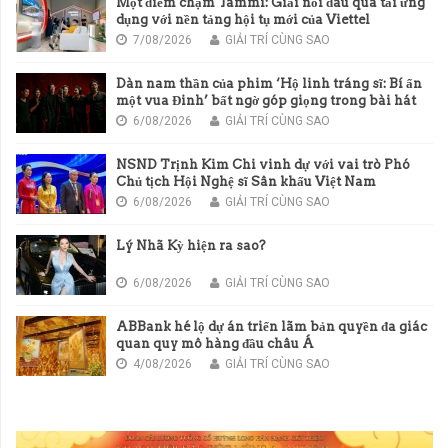
Một điểm chạm Tammi: Giải nỗi đau quá tải ứng
dụng với nền tảng hội tụ mới của Viettel
7/08/2026
GIẢI TRÍ CÙNG SAO
Dàn nam thần của phim ‘Hộ linh tráng sĩ: Bí ẩn
một vua Đinh’ bất ngờ góp giọng trong bài hát
chủ đề của phim
6/08/2026
GIẢI TRÍ CÙNG SAO
NSND Trịnh Kim Chi vinh dự với vai trò Phó
Chủ tịch Hội Nghệ sĩ Sân khấu Việt Nam
6/08/2026
GIẢI TRÍ CÙNG SAO
Lý Nhã Kỳ hiện ra sao?
6/08/2026
GIẢI TRÍ CÙNG SAO
ABBank hé lộ dự án triển lãm bản quyền đa giác
quan quy mô hàng đầu châu Á
4/08/2026
GIẢI TRÍ CÙNG SAO