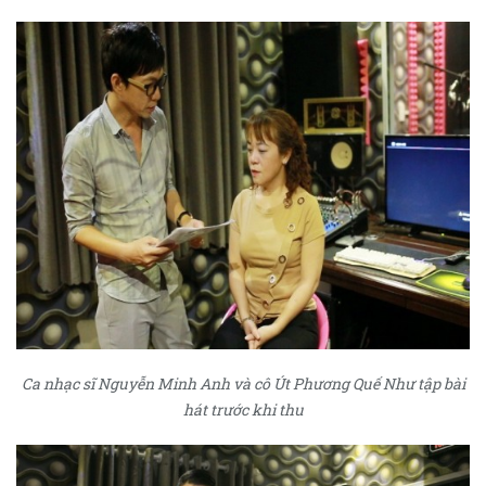
Ca nhạc sĩ Nguyễn Minh Anh và cô Út Phương Quế Như tập bài
hát trước khi thu