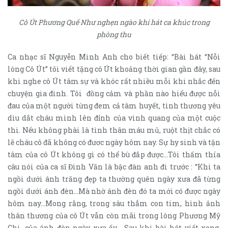
Cô Út Phương Quế Như nghẹn ngào khi hát ca khúc trong
phòng thu
Ca nhạc sĩ Nguyễn Minh Anh cho biết tiếp: “Bài hát “Nỗi
lòng Cô Út” tôi viết tặng cô Út khoảng thời gian gần đây, sau
khi nghe cô Út tâm sự và khóc rất nhiều mỗi khi nhắc đến
chuyện gia đình. Tôi đồng cảm và phần nào hiểu được nỗi
đau của một người từng đem cả tâm huyết, tình thương yêu
dìu dắt cháu mình lên đỉnh của vinh quang của một cuộc
thi. Nếu không phài là tình thân máu mủ, ruột thịt chắc có
lẽ cháu cô đã không có đươc ngày hôm nay. Sự hy sinh và tận
tâm của cô Út không gì có thể bù đắp được…Tôi thấm thía
câu nói của ca sĩ Đình Văn là bậc đàn anh đi trước : “Khi ta
ngồi dưới ánh trăng đẹp ta thường quên ngày xưa đã từng
ngồi dưới ánh đèn…Mà nhờ ánh đèn đó ta mới có được ngày
hôm nay…Mong rằng, trong sâu thẳm con tim, hình ảnh
thân thương của cô Út vẫn còn mãi trong lòng Phương Mỹ
Chi, của ánh đèn ngày xưa ấy… Sau khi bài hát viết xong,