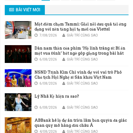
BÀI VIẾT MỚI
Một điểm chạm Tammi: Giải nỗi đau quá tải ứng
dụng với nền tảng hội tụ mới của Viettel
7/08/2026
GIẢI TRÍ CÙNG SAO
Dàn nam thần của phim ‘Hộ linh tráng sĩ: Bí ẩn
một vua Đinh’ bất ngờ góp giọng trong bài hát
chủ đề của phim
6/08/2026
GIẢI TRÍ CÙNG SAO
NSND Trịnh Kim Chi vinh dự với vai trò Phó
Chủ tịch Hội Nghệ sĩ Sân khấu Việt Nam
6/08/2026
GIẢI TRÍ CÙNG SAO
Lý Nhã Kỳ hiện ra sao?
6/08/2026
GIẢI TRÍ CÙNG SAO
ABBank hé lộ dự án triển lãm bản quyền đa giác
quan quy mô hàng đầu châu Á
4/08/2026
GIẢI TRÍ CÙNG SAO