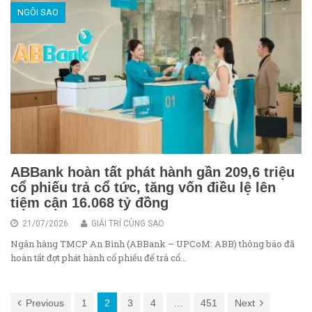
NGÔI SAO
ABBank hoàn tất phát hành gần 209,6 triệu
cổ phiếu trả cổ tức, tăng vốn điều lệ lên
tiệm cận 16.068 tỷ đồng
21/07/2026
GIẢI TRÍ CÙNG SAO
Ngân hàng TMCP An Bình (ABBank – UPCoM: ABB) thông báo đã
hoàn tất đợt phát hành cổ phiếu để trả cổ…
Previous
1
2
3
4
…
451
Next