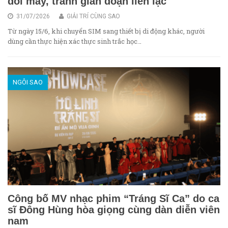
đổi máy, tránh gián đoạn liên lạc
31/07/2026
GIẢI TRÍ CÙNG SAO
Từ ngày 15/6, khi chuyển SIM sang thiết bị di động khác, người
dùng cần thực hiện xác thực sinh trắc học…
NGÔI SAO
Công bố MV nhạc phim “Tráng Sĩ Ca” do ca
sĩ Đông Hùng hòa giọng cùng dàn diễn viên
nam