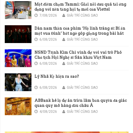
Một điểm chạm Tammi: Giải nỗi đau quá tải ứng
dụng với nền tảng hội tụ mới của Viettel
7/08/2026
GIẢI TRÍ CÙNG SAO
Dàn nam thần của phim ‘Hộ linh tráng sĩ: Bí ẩn
một vua Đinh’ bất ngờ góp giọng trong bài hát
chủ đề của phim
6/08/2026
GIẢI TRÍ CÙNG SAO
NSND Trịnh Kim Chi vinh dự với vai trò Phó
Chủ tịch Hội Nghệ sĩ Sân khấu Việt Nam
6/08/2026
GIẢI TRÍ CÙNG SAO
Lý Nhã Kỳ hiện ra sao?
6/08/2026
GIẢI TRÍ CÙNG SAO
ABBank hé lộ dự án triển lãm bản quyền đa giác
quan quy mô hàng đầu châu Á
4/08/2026
GIẢI TRÍ CÙNG SAO