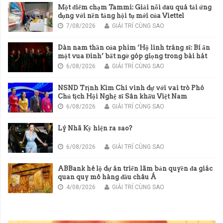
Một điểm chạm Tammi: Giải nỗi đau quá tải ứng
dụng với nền tảng hội tụ mới của Viettel
7/08/2026
GIẢI TRÍ CÙNG SAO
Dàn nam thần của phim ‘Hộ linh tráng sĩ: Bí ẩn
một vua Đinh’ bất ngờ góp giọng trong bài hát
chủ đề của phim
6/08/2026
GIẢI TRÍ CÙNG SAO
NSND Trịnh Kim Chi vinh dự với vai trò Phó
Chủ tịch Hội Nghệ sĩ Sân khấu Việt Nam
6/08/2026
GIẢI TRÍ CÙNG SAO
Lý Nhã Kỳ hiện ra sao?
6/08/2026
GIẢI TRÍ CÙNG SAO
ABBank hé lộ dự án triển lãm bản quyền đa giác
quan quy mô hàng đầu châu Á
4/08/2026
GIẢI TRÍ CÙNG SAO