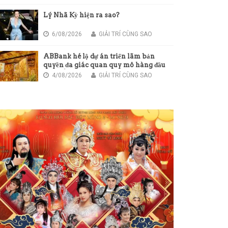
Lý Nhã Kỳ hiện ra sao?
6/08/2026
GIẢI TRÍ CÙNG SAO
ABBank hé lộ dự án triển lãm bản
quyền đa giác quan quy mô hàng đầu
châu Á
4/08/2026
GIẢI TRÍ CÙNG SAO