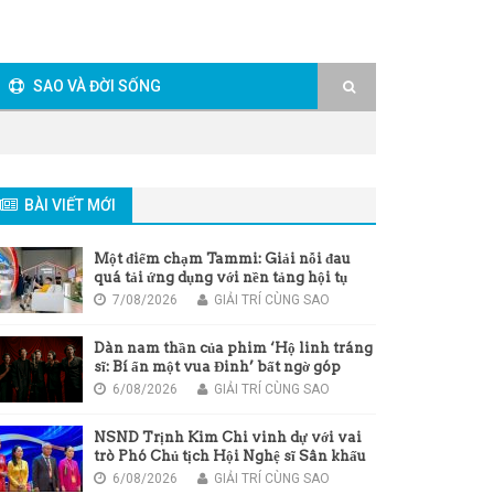
SAO VÀ ĐỜI SỐNG
BÀI VIẾT MỚI
Một điểm chạm Tammi: Giải nỗi đau
quá tải ứng dụng với nền tảng hội tụ
mới của Viettel
7/08/2026
GIẢI TRÍ CÙNG SAO
Dàn nam thần của phim ‘Hộ linh tráng
sĩ: Bí ẩn một vua Đinh’ bất ngờ góp
giọng trong bài hát chủ đề của phim
6/08/2026
GIẢI TRÍ CÙNG SAO
NSND Trịnh Kim Chi vinh dự với vai
trò Phó Chủ tịch Hội Nghệ sĩ Sân khấu
Việt Nam
6/08/2026
GIẢI TRÍ CÙNG SAO