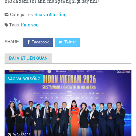
nếu đã xem thì anh chàng sẽ nghĩ gì đây nhỉ?
Categories:
Sao và đời sống
Tags:
tùng sơn
SHARE
Facebook
Twitter
BÀI VIẾT LIÊN QUAN
SAO VÀ ĐỜI SỐNG
9/04/2026