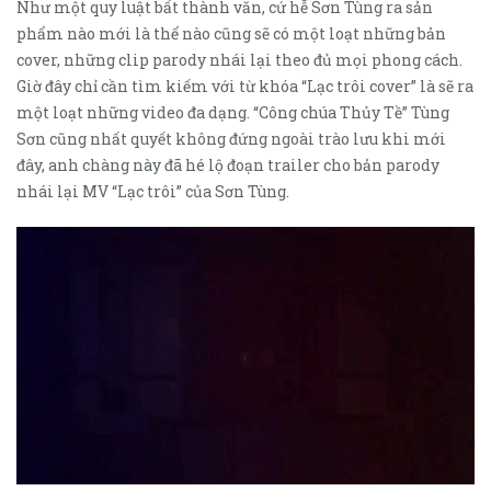
Như một quy luật bất thành văn, cứ hễ Sơn Tùng ra sản
phẩm nào mới là thể nào cũng sẽ có một loạt những bản
cover, những clip parody nhái lại theo đủ mọi phong cách.
Giờ đây chỉ cần tìm kiếm với từ khóa “Lạc trôi cover” là sẽ ra
một loạt những video đa dạng. “Công chúa Thủy Tề” Tùng
Sơn cũng nhất quyết không đứng ngoài trào lưu khi mới
đây, anh chàng này đã hé lộ đoạn trailer cho bản parody
nhái lại MV “Lạc trôi” của Sơn Tùng.