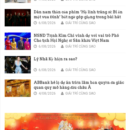
Dàn nam thần của phim ‘Hộ linh tráng sĩ: Bí ẩn
một vua Đinh’ bất ngờ góp giọng trong bài hát
chủ đề của phim
6/08/2026
GIẢI TRÍ CÙNG SAO
NSND Trịnh Kim Chi vinh dự với vai trò Phó
Chủ tịch Hội Nghệ sĩ Sân khấu Việt Nam
6/08/2026
GIẢI TRÍ CÙNG SAO
Lý Nhã Kỳ hiện ra sao?
6/08/2026
GIẢI TRÍ CÙNG SAO
ABBank hé lộ dự án triển lãm bản quyền đa giác
quan quy mô hàng đầu châu Á
4/08/2026
GIẢI TRÍ CÙNG SAO