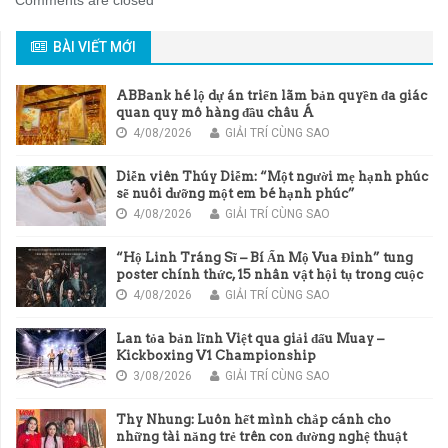
Comments are closed
BÀI VIẾT MỚI
ABBank hé lộ dự án triển lãm bản quyền đa giác
quan quy mô hàng đầu châu Á
4/08/2026
GIẢI TRÍ CÙNG SAO
Diễn viên Thúy Diễm: “Một người mẹ hạnh phúc
sẽ nuôi dưỡng một em bé hạnh phúc”
4/08/2026
GIẢI TRÍ CÙNG SAO
“Hộ Linh Tráng Sĩ – Bí Ẩn Mộ Vua Đinh” tung
poster chính thức, 15 nhân vật hội tụ trong cuộc
chiến bảo vệ linh thổ
4/08/2026
GIẢI TRÍ CÙNG SAO
Lan tỏa bản lĩnh Việt qua giải đấu Muay –
Kickboxing V1 Championship
3/08/2026
GIẢI TRÍ CÙNG SAO
Thy Nhung: Luôn hết mình chắp cánh cho
những tài năng trẻ trên con đường nghệ thuật