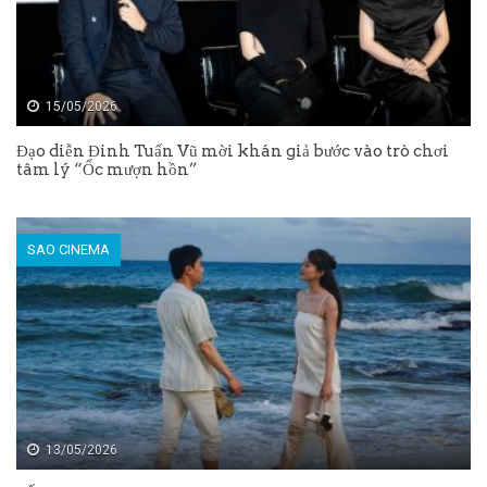
15/05/2026
Đạo diễn Đinh Tuấn Vũ mời khán giả bước vào trò chơi
tâm lý “Ốc mượn hồn”
SAO CINEMA
13/05/2026