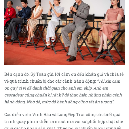
Bên cạnh đó, Sỹ Toàn gửi lời cảm ơn đến khán giả và chia sẻ
về quá trình chuẩn bị cho các cảnh hành động:
“Tôi xin cám
ơn quý vị vì đã dành thời gian cho anh em ekip. Anh em
cascadeur cũng chuẩn bị rất kỹ để thực hiện những phân cảnh
hành động. Nhờ đó, mức độ hành động cũng rất ấn tượng”.
Các diễn viên Vinh Râu và Long Đẹp Trai cũng cho biết quá
trình quay phim diễn ra mượt mà với sự phối hợp chặt chẽ
giữa các bộ phận sản xuất. Theo họ, sự chuẩn bị kỹ lưỡng về