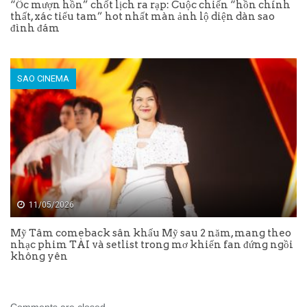
“Ốc mượn hồn” chốt lịch ra rạp: Cuộc chiến “hồn chính
thất, xác tiểu tam” hot nhất màn ảnh lộ diện dàn sao
đình đám
SAO CINEMA
11/05/2026
Mỹ Tâm comeback sân khấu Mỹ sau 2 năm, mang theo
nhạc phim TÀI và setlist trong mơ khiến fan đứng ngồi
không yên