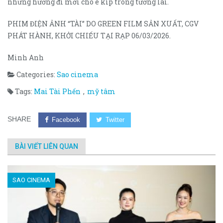
những hướng đi mới cho ê kíp trong tương lai.
PHIM ĐIỆN ẢNH “TÀI” DO GREEN FILM SẢN XUẤT, CGV
PHÁT HÀNH, KHỞI CHIẾU TẠI RẠP 06/03/2026.
Minh Anh
Categories:
Sao cinema
Tags:
Mai Tài Phến
,
mỹ tâm
SHARE
Facebook
Twitter
BÀI VIẾT LIÊN QUAN
SAO CINEMA