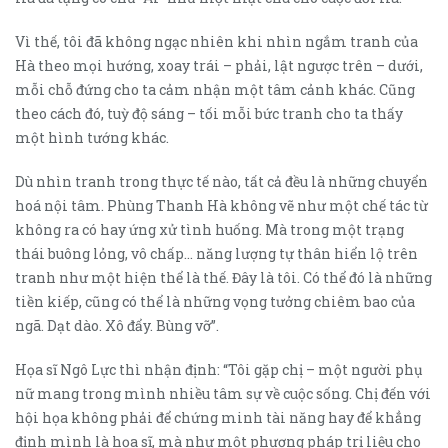
Vì thế, tôi đã không ngạc nhiên khi nhìn ngắm tranh của
Hà theo mọi hướng, xoay trái – phải, lật ngược trên – dưới,
mỗi chỗ đứng cho ta cảm nhận một tâm cảnh khác. Cũng
theo cách đó, tuỳ độ sáng – tối mỗi bức tranh cho ta thấy
một hình tướng khác.
Dù nhìn tranh trong thực tế nào, tất cả đều là những chuyển
hoá nội tâm. Phùng Thanh Hà không vẽ như một chế tác từ
không ra có hay ứng xử tình huống. Mà trong một trạng
thái buông lỏng, vô chấp… năng lượng tự thân hiển lộ trên
tranh như một hiện thể là thế. Đây là tôi. Có thể đó là những
tiền kiếp, cũng có thể là những vọng tưởng chiêm bao của
ngã. Dạt dào. Xô đẩy. Bùng vỡ”.
Họa sĩ Ngô Lực thì nhận định: “Tôi gặp chị – một người phụ
nữ mang trong mình nhiều tâm sự về cuộc sống. Chị đến với
hội họa không phải để chứng minh tài năng hay để khẳng
định mình là họa sĩ, mà như một phương pháp trị liệu cho