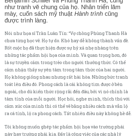
Benjamin Schiller và Phùng Thanh Hà, cũng
như tranh vẽ chung của họ. Nhân triển lãm
mày, cuốn sách mỹ thuật
Hành trình
cũng
được trình làng.
Nói như họa sĩ Trần Luân Tín: “Vợ chồng Phùng Thanh Hà
chưa từng học vẽ. Họ tự do. Khó hay dễ không thành vấn đề.
Rốt cuộc họ đã thực hiện được sự hỷ xả nhẹ nhàng trên
những tác phẩm hội họa của mình. Và quan trọng hơn, đó
là sự truyền cảm trong trẻo cho người thưởng thức. Có thể
cảm nhận thấy sự yên tâm trong tâm thức của hai người.
Họ không giống nhau nhưng rất hài hòa. Những bức tranh
toát lên điều đó. Phong cách là cái không tìm được ở bên
ngoài, cho dù kiến thức rộng rãi đến đâu, bởi vì nó chính là
tâm tính của mỗi người. Học hỏi, nghe mình, thích thú với
cảm xúc của mình thì có thể vẽ bằng nhiều cách mà vẫn lộ
ra cá tính, lộ ra phong cách. Tất nhiên điều này không hề dễ.
Tôi không muốn ghép tác phẩm hội họa vào trường phái
này hay trường phái kia. Đấy là công việc của các nhà lý