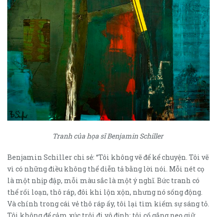
Tranh của họa sĩ Benjamin Schiller
Benjamin Schiller chi sẻ: “Tôi không vẽ để kể chuyện. Tôi vẽ
vì có những điều không thể diễn tả bằng lời nói. Mỗi nét cọ
là một nhịp đập, mỗi màu sắc là một ý nghĩ. Bức tranh có
thể rối loạn, thô ráp, đôi khi lộn xộn, nhưng nó sống động.
Và chính trong cái vẻ thô ráp ấy, tôi lại tìm kiếm sự sáng tỏ.
Tôi không để cảm xúc trôi đi vô định; tôi cố gắng neo giữ