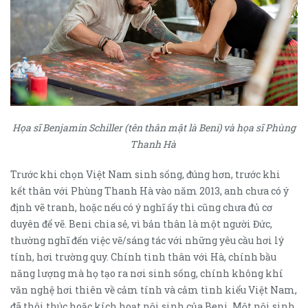
Họa sĩ Benjamin Schiller (tên thân mật là Beni) và họa sĩ Phùng
Thanh Hà
Trước khi chọn Việt Nam sinh sống, đúng hơn, trước khi
kết thân với Phùng Thanh Hà vào năm 2013, anh chưa có ý
định vẽ tranh, hoặc nếu có ý nghĩ ấy thì cũng chưa đủ cơ
duyên để vẽ. Beni chia sẻ, vì bản thân là một người Đức,
thường nghĩ đến việc vẽ/sáng tác với những yêu cầu hơi lý
tính, hơi trường quy. Chính tình thân với Hà, chính bầu
năng lượng mà họ tạo ra nơi sinh sống, chính không khí
văn nghệ hơi thiên về cảm tính và cảm tình kiểu Việt Nam,
đã thôi thúc hoặc kích hoạt nội sinh của Beni. Một nội sinh