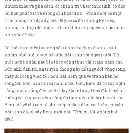
khuôn mẫu và phá cách, có chính trị và sự thức tỉnh, có dấu
ấn hậu phát xít và mong cầu hòa bình… Phía dưới bề mặt
trừu tượng chủ đạo ấy, nếu để ý, sẽ có đủ những ký hiệu,
những tín hiệu để nhận ra tinh thần nhị nguyên, bao dung
như vừa đề cập.
Có thể nhìn việc tự dưng vẽ tranh của Beni ở khía cạnh
khám phá mối quan hệ giữa nội sinh với ngoại giới. Từ
một nghệ nhân nấu bia theo công thức vài trăm năm của
Đức, anh dần rời xa truyền thống này để thay đổi vùng sống,
thay đổi công việc, rồi hơn hai năm qua vẽ tranh bên bờ
sông Sài Gòn. Sau nhiều năm ở Sài Gòn, Beni đã có suy nghĩ
rằng muốn sống đến chết ở đây. Có lẽ từ sự thay đổi truyền
thống và cả quan niệm sống đã làm nên nội sinh mới của
Beni. Và vẽ chỉ còn là ghi chép hoặc kể lại các biến chuyển
nội sinh đó, vì vậy Beni mới nói: “Trời ơi, tôi không biết
đâu”.