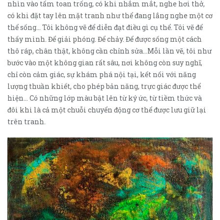
nhìn vào tấm toan trống, có khi nhắm mắt, nghe hơi thở,
có khi đặt tay lên mặt tranh như thể đang lắng nghe một cơ
thể sống… Tôi không vẽ để diễn đạt điều gì cụ thể. Tôi vẽ để
thấy mình. Để giải phóng. Để chảy. Để được sống một cách
thô ráp, chân thật, không cần chỉnh sửa…Mỗi lần vẽ, tôi như
bước vào một không gian rất sâu, nơi không còn suy nghĩ,
chỉ còn cảm giác, sự khám phá nội tại, kết nối với năng
lượng thuần khiết, cho phép bản năng, trực giác được thể
hiện… Có những lớp màu bật lên từ ký ức, từ tiềm thức và
đôi khi là cả một chuỗi chuyển động cơ thể được lưu giữ lại
trên tranh.