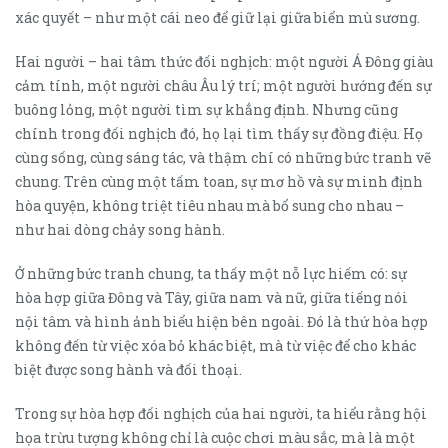
xác quyết – như một cái neo để giữ lại giữa biển mù sương.
Hai người – hai tâm thức đối nghịch: một người Á Đông giàu
cảm tính, một người châu Âu lý trí; một người hướng đến sự
buông lỏng, một người tìm sự khẳng định. Nhưng cũng
chính trong đối nghịch đó, họ lại tìm thấy sự đồng điệu. Họ
cùng sống, cùng sáng tác, và thậm chí có những bức tranh vẽ
chung. Trên cùng một tấm toan, sự mơ hồ và sự minh định
hòa quyện, không triệt tiêu nhau mà bổ sung cho nhau –
như hai dòng chảy song hành.
Ở những bức tranh chung, ta thấy một nỗ lực hiếm có: sự
hòa hợp giữa Đông và Tây, giữa nam và nữ, giữa tiếng nói
nội tâm và hình ảnh biểu hiện bên ngoài. Đó là thứ hòa hợp
không đến từ việc xóa bỏ khác biệt, mà từ việc để cho khác
biệt được song hành và đối thoại.
Trong sự hòa hợp đối nghịch của hai người, ta hiểu rằng hội
họa trừu tượng không chỉ là cuộc chơi màu sắc, mà là một