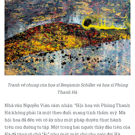
Tranh vẽ chung của họa sĩ Benjamin Schiller và họa sĩ Phùng
Thanh Hà
Nhà văn Nguyễn Viện cảm nhận: “Hội hoạ với Phùng Thanh
Hà không phải là một theo đuổi mang tính thẩm mỹ. Mà
hội hoạ đã đến với cô ấy như một pháp duyên thực hành
trên con đường tu tập. Một trong hai người thầy đầu tiên của
Hà đã tặng cô chữ “Ái” như một mật chú cho cuộc đời Hà.