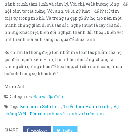
hành trình tâm linh và tâm lý. Với chị, vẽ là buông lỏng – để
nội tâm tự cất tiếng. Với anh, vẽ là kỷ luật – để lý trí tìm
trật tự trong mơ hồ. Và trong sự gặp gỡ ấy, họ tạo nên một
minh chứng giản dị mà sâu sắc: nghệ thuật là cây cầu nối
những khác biệt, biến đối nghịch thành đối thoại, biến vết
nứt thành nơi ánh sáng lọt qua để chữa lành.
Đó chính là thông điệp lớn nhất mà loạt tác phẩm của họ
gửi đến người xem – một lời nhắc nhở rằng: chúng ta
không cần giống nhau để hòa hợp, chỉ cần dám cùng nhau
bước đi trong sự khác biệt”.
Minh Anh
Categories:
Sao và địa điểm
Tags:
Benjamin Schiller
,
Triển lãm Hành trình
,
Vợ
chồng Việt - Đức cùng nhau vẽ tranh và triển lãm
SHARE
Facebook
Twitter