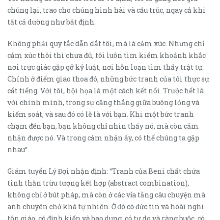
chúng lại, trao cho chúng hình hài và cấu trúc, ngay cả khi
tất cả dường như bất định.
Không phải quy tắc dẫn dắt tôi, mà là cảm xúc. Nhưng chỉ
cảm xúc thôi thì chưa đủ, tôi luôn tìm kiếm khoảnh khắc
nơi trực giác gặp gỡ kỷ luật, nơi hỗn loạn tìm thấy trật tự.
Chính ở điểm giao thoa đó, những bức tranh của tôi thực sự
cất tiếng. Với tôi, hội họa là một cách kết nối. Trước hết là
với chính mình, trong sự căng thẳng giữa buông lỏng và
kiểm soát, và sau đó có lẽ là với bạn. Khi một bức tranh
chạm đến bạn, bạn không chỉ nhìn thấy nó, mà còn cảm
nhận được nó. Và trong cảm nhận ấy, có thể chúng ta gặp
nhau”.
Giám tuyển Lý Đợi nhận định: “Tranh của Beni chất chứa
tinh thần trừu tượng kết hợp (abstract combination),
không chỉ ở bút pháp, mà còn ở các vỉa tầng câu chuyện mà
anh chuyên chở khá tự nhiên. Ở đó có đức tin và hoài nghi
tôn giáo, có định kiến và bao dung, có tự do và ràng buộc, có