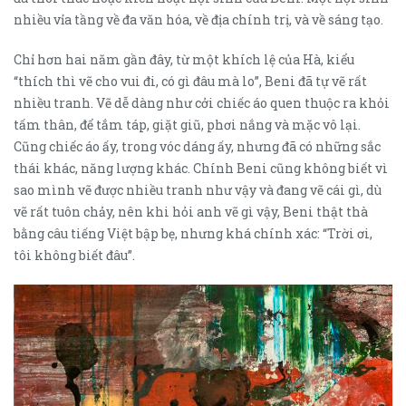
nhiều vỉa tầng về đa văn hóa, về địa chính trị, và về sáng tạo.
Chỉ hơn hai năm gần đây, từ một khích lệ của Hà, kiểu
“thích thì vẽ cho vui đi, có gì đâu mà lo”, Beni đã tự vẽ rất
nhiều tranh. Vẽ dễ dàng như cởi chiếc áo quen thuộc ra khỏi
tấm thân, để tắm táp, giặt giũ, phơi nắng và mặc vô lại.
Cũng chiếc áo ấy, trong vóc dáng ấy, nhưng đã có những sắc
thái khác, năng lượng khác. Chính Beni cũng không biết vì
sao mình vẽ được nhiều tranh như vậy và đang vẽ cái gì, dù
vẽ rất tuôn chảy, nên khi hỏi anh vẽ gì vậy, Beni thật thà
bằng câu tiếng Việt bập bẹ, nhưng khá chính xác: “Trời ơi,
tôi không biết đâu”.