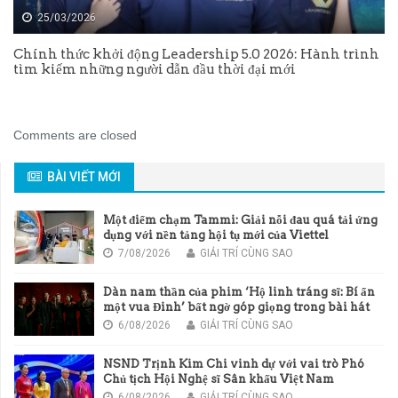
25/03/2026
Chính thức khởi động Leadership 5.0 2026: Hành trình
tìm kiếm những người dẫn đầu thời đại mới
Comments are closed
BÀI VIẾT MỚI
Một điểm chạm Tammi: Giải nỗi đau quá tải ứng
dụng với nền tảng hội tụ mới của Viettel
7/08/2026
GIẢI TRÍ CÙNG SAO
Dàn nam thần của phim ‘Hộ linh tráng sĩ: Bí ẩn
một vua Đinh’ bất ngờ góp giọng trong bài hát
chủ đề của phim
6/08/2026
GIẢI TRÍ CÙNG SAO
NSND Trịnh Kim Chi vinh dự với vai trò Phó
Chủ tịch Hội Nghệ sĩ Sân khấu Việt Nam
6/08/2026
GIẢI TRÍ CÙNG SAO