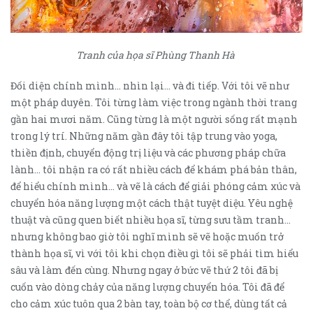
Tranh của họa sĩ Phùng Thanh Hà
Đối diện chính mình… nhìn lại… và đi tiếp. Với tôi vẽ như
một pháp duyên. Tôi từng làm việc trong ngành thời trang
gần hai mươi năm. Cũng từng là một người sống rất mạnh
trong lý trí. Những năm gần đây tôi tập trung vào yoga,
thiền định, chuyển động trị liệu và các phương pháp chữa
lành… tôi nhận ra có rất nhiều cách để khám phá bản thân,
để hiểu chính mình… và vẽ là cách để giải phóng cảm xúc và
chuyển hóa năng lượng một cách thật tuyệt diệu. Yêu nghệ
thuật và cũng quen biết nhiều họa sĩ, từng sưu tầm tranh…
nhưng không bao giờ tôi nghĩ mình sẽ vẽ hoặc muốn trở
thành họa sĩ, vì với tôi khi chọn điều gì tôi sẽ phải tìm hiểu
sâu và làm đến cùng. Nhưng ngay ở bức vẽ thứ 2 tôi đã bị
cuốn vào dòng chảy của năng lượng chuyển hóa. Tôi đã để
cho cảm xúc tuôn qua 2 bàn tay, toàn bộ cơ thể, dùng tất cả