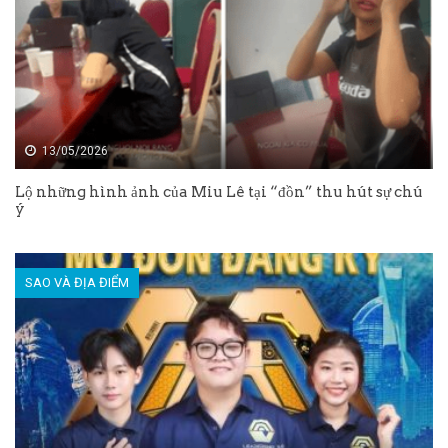
13/05/2026
Lộ những hình ảnh của Miu Lê tại “đồn” thu hút sự chú
ý
SAO VÀ ĐỊA ĐIỂM