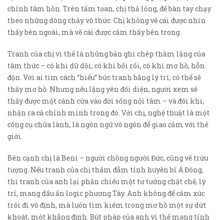
chính tâm hồn. Trên tấm toan, chị thả lỏng, để bàn tay chạy
theo những dòng chảy vô thức. Chị không vẽ cái được nhìn
thấy bên ngoài, mà vẽ cái được cảm thấy bên trong.
Tranh của chị vì thế là những bản ghi chép thầm lặng của
tâm thức – có khi dữ dội, có khi bối rối, có khi mơ hồ, hỗn
độn. Với ai tìm cách “hiểu” bức tranh bằng lý trí, có thể sẽ
thấy mơ hồ. Nhưng nếu lặng yên đối diện, người xem sẽ
thấy được một cánh cửa vào đời sống nội tâm – và đôi khi,
nhận ra cả chính mình trong đó. Với chị, nghệ thuật là một
công cụ chữa lành, là ngôn ngữ vô ngôn để giao cảm với thế
giới.
Bên cạnh chị là Beni – người chồng người Đức, cũng vẽ trừu
tượng. Nếu tranh của chị thấm đẫm tính huyền bí Á Đông,
thì tranh của anh lại phản chiếu một tư tưởng chặt chẽ, lý
trí, mang dấu ấn logic phương Tây. Anh không để cảm xúc
trôi đi vô định, mà luôn tìm kiếm trong mơ hồ một sự dứt
khoát, một khẳng định. Bút pháp của anh vì thế mang tính