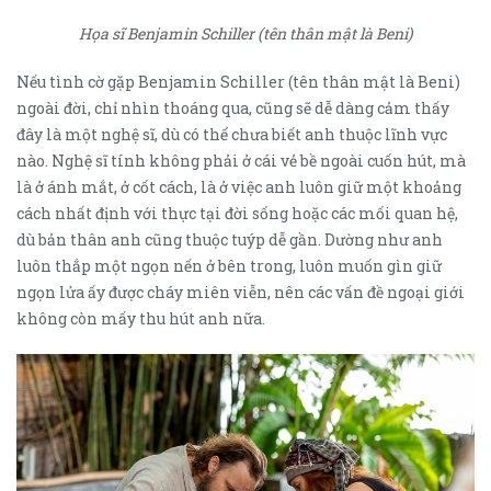
Họa sĩ Benjamin Schiller (tên thân mật là Beni)
Nếu tình cờ gặp Benjamin Schiller (tên thân mật là Beni)
ngoài đời, chỉ nhìn thoáng qua, cũng sẽ dễ dàng cảm thấy
đây là một nghệ sĩ, dù có thể chưa biết anh thuộc lĩnh vực
nào. Nghệ sĩ tính không phải ở cái vẻ bề ngoài cuốn hút, mà
là ở ánh mắt, ở cốt cách, là ở việc anh luôn giữ một khoảng
cách nhất định với thực tại đời sống hoặc các mối quan hệ,
dù bản thân anh cũng thuộc tuýp dễ gần. Dường như anh
luôn thắp một ngọn nến ở bên trong, luôn muốn gìn giữ
ngọn lửa ấy được cháy miên viễn, nên các vấn đề ngoại giới
không còn mấy thu hút anh nữa.