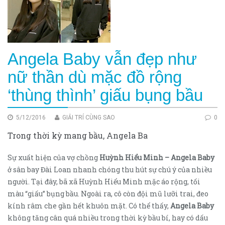
Angela Baby vẫn đẹp như
nữ thần dù mặc đồ rộng
‘thùng thình’ giấu bụng bầu
5/12/2016
GIẢI TRÍ CÙNG SAO
0
Trong thời kỳ mang bầu, Angela Ba
Sự xuất hiện của vợ chồng
Huỳnh Hiểu Minh – Angela Baby
ở sân bay Đài Loan nhanh chóng thu hút sự chú ý của nhiều
người. Tại đây, bã xã Huỳnh Hiểu Minh mặc áo rộng, tối
màu “giấu” bụng bầu. Ngoài ra, cô còn đội mũ lưỡi trai, đeo
kính râm che gần hết khuôn mặt. Có thể thấy,
Angela Baby
không tăng cân quá nhiều trong thời kỳ bầu bí, hay có dấu