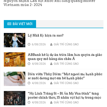
Nguyễn Mạnh Lân bật khóc khi đăng quang Mister
Vietnam mùa 2- 2024
BÀI VIẾT MỚI
Lý Nhã Kỳ hiện ra sao?
6/08/2026
GIẢI TRÍ CÙNG SAO
ABBank hé lộ dự án triển lãm bản quyền đa giác
quan quy mô hàng đầu châu Á
4/08/2026
GIẢI TRÍ CÙNG SAO
Diễn viên Thúy Diễm: “Một người mẹ hạnh phúc
sẽ nuôi dưỡng một em bé hạnh phúc”
4/08/2026
GIẢI TRÍ CÙNG SAO
“Hộ Linh Tráng Sĩ – Bí Ẩn Mộ Vua Đinh” tung
poster chính thức, 15 nhân vật hội tụ trong cuộc
chiến bảo vệ linh thổ
4/08/2026
GIẢI TRÍ CÙNG SAO