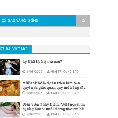
SAO VÀ ĐỜI SỐNG
BÀI VIẾT MỚI
Lý Nhã Kỳ hiện ra sao?
6/08/2026
GIẢI TRÍ CÙNG SAO
ABBank hé lộ dự án triển lãm bản
quyền đa giác quan quy mô hàng đầu
châu Á
4/08/2026
GIẢI TRÍ CÙNG SAO
Diễn viên Thúy Diễm: “Một người mẹ
hạnh phúc sẽ nuôi dưỡng một em bé
hạnh phúc”
4/08/2026
GIẢI TRÍ CÙNG SAO