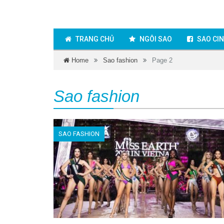
TRANG CHỦ
NGÔI SAO
SAO CI
Home
Sao fashion
Page 2
Sao fashion
SAO FASHION