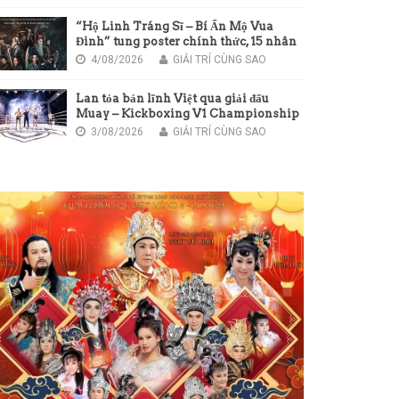
“Hộ Linh Tráng Sĩ – Bí Ẩn Mộ Vua
Đinh” tung poster chính thức, 15 nhân
vật hội tụ trong cuộc chiến bảo vệ linh
4/08/2026
GIẢI TRÍ CÙNG SAO
thổ
Lan tỏa bản lĩnh Việt qua giải đấu
Muay – Kickboxing V1 Championship
3/08/2026
GIẢI TRÍ CÙNG SAO