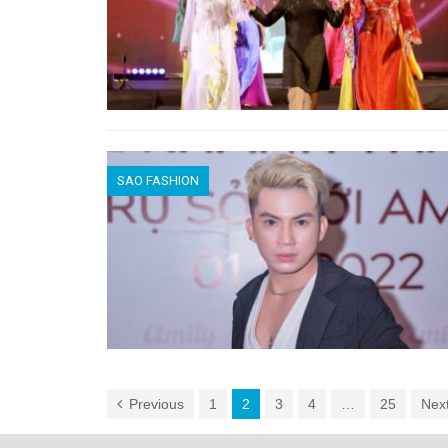
SAO FASHION
Previous
1
2
3
4
…
25
Nex