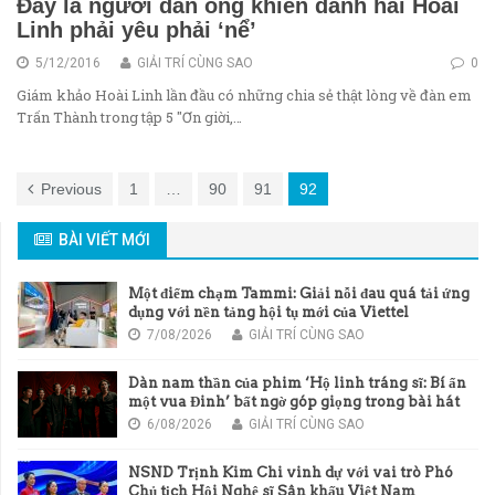
Đây là người đàn ông khiến danh hài Hoài
Linh phải yêu phải ‘nể’
5/12/2016
GIẢI TRÍ CÙNG SAO
0
Giám khảo Hoài Linh lần đầu có những chia sẻ thật lòng về đàn em
Trấn Thành trong tập 5 "Ơn giời,…
Previous
1
…
90
91
92
BÀI VIẾT MỚI
Một điểm chạm Tammi: Giải nỗi đau quá tải ứng
dụng với nền tảng hội tụ mới của Viettel
7/08/2026
GIẢI TRÍ CÙNG SAO
Dàn nam thần của phim ‘Hộ linh tráng sĩ: Bí ẩn
một vua Đinh’ bất ngờ góp giọng trong bài hát
chủ đề của phim
6/08/2026
GIẢI TRÍ CÙNG SAO
NSND Trịnh Kim Chi vinh dự với vai trò Phó
Chủ tịch Hội Nghệ sĩ Sân khấu Việt Nam