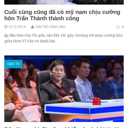
Cuối cùng cũng đã có mỹ nam chịu cưỡng
hôn Trấn Thành thành công
5/12/2016
GIẢI TRÍ CÙNG SAO
0
ập đầu tiên của 'Ơn giời, cậu đây rồi' gây choáng với màn cưỡng hôn
giữa Hứa Vĩ Văn và danh hài…
SAO TV