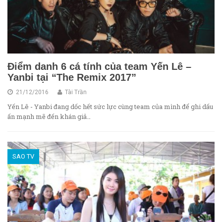
Điểm danh 6 cá tính của team Yến Lê –
Yanbi tại “The Remix 2017”
21/12/2016
Tài Trần
Yến Lê - Yanbi đang dốc hết sức lực cùng team của mình để ghi dấu
ấn mạnh mẽ đến khán giả…
SAO TV