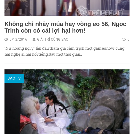
Không chỉ nhảy múa hay vòng eo 56, Ngọc
Trinh còn có cái lợi hại hơn!
5/12/2016
GIẢI TRÍ CÙNG SAO
0
'Nữ hoàng nội y' lần đầu tham gia cầm trịch một gameshow cùng
hai nghệ sĩ hài nổi tiếng.Sau một thời gian…
SAO TV