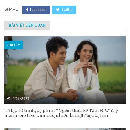
SHARE
Facebook
Twitter
BÀI VIẾT LIÊN QUAN
SAO TV
4/06/2025
Từ tập 10 trở đi, bộ phim “Người thừa kế Tâm Đức” đẩy
mạnh cao trào cảm xúc, nhiều bí mật được bật mí