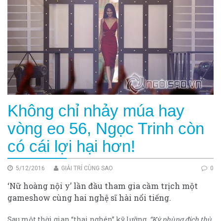
Không chỉ nhảy múa hay
vòng eo 56, Ngọc Trinh còn
có cái lợi hại hơn!
5/12/2016
GIẢI TRÍ CÙNG SAO
0
‘Nữ hoàng nội y’ lần đầu tham gia cầm trịch một
gameshow cùng hai nghệ sĩ hài nổi tiếng.
Sau một thời gian “thai nghén” kỹ lưỡng,
“Kỳ phùng địch thù