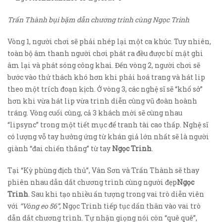
Trấn Thành bụi bặm dẫn chương trình cùng Ngọc Trinh
Vòng 1, người chơi sẽ phải nhép lại một ca khúc. Tuy nhiên,
toàn bộ âm thanh người chơi phát ra đều được bí mật ghi
âm lại và phát sóng công khai. Đến vòng 2, người chơi sẽ
bước vào thử thách khó hơn khi phải hoá trang và hát lip
theo một trích đoạn kịch. Ở vòng 3, các nghệ sĩ sẽ “khổ sở”
hơn khi vừa hát lip vừa trình diễn cùng vũ đoàn hoành
tráng. Vòng cuối cùng, cả 3 khách mời sẽ cùng nhau
“lipsync” trong một tiết mục để tranh tài cao thấp. Nghệ sĩ
có lượng vỗ tay hưởng ứng từ khán giả lớn nhất sẽ là người
giành “đai chiến thắng” từ tay
Ngọc Trinh
.
Tại “Kỳ phùng địch thủ”, Vân Sơn và Trấn Thành sẽ thay
phiên nhau dẫn dắt chương trình cùng người đẹp
Ngọc
Trinh
. Sau khi tạo nhiều ấn tượng trong vai trò diễn viên
với
“Vòng eo 56”
, Ngọc Trinh tiếp tục dấn thân vào vai trò
dẫn dắt chương trình. Tự nhận giọng nói còn “quê quê”,