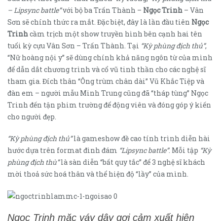
– Lipsync battle”
với bộ ba Trấn Thành –
Ngọc Trinh
– Vân
Sơn sẽ chính thức ra mắt. Đặc biệt, đây là lần đầu tiên
Ngọc
Trinh
cầm trịch một show truyền hình bên cạnh hai tên
tuổi kỳ cựu Vân Sơn – Trấn Thành. Tại
“Kỳ phùng địch thủ”
,
“Nữ hoàng nội y” sẽ dùng chính khả năng ngôn từ của mình
để dẫn dắt chương trình và cổ vũ tinh thần cho các nghệ sĩ
tham gia. Đích thân “Ông trùm chân dài” Vũ Khắc Tiệp và
đàn em – người mẫu Minh Trung cũng đã “tháp tùng” Ngọc
Trinh đến tận phim trường để động viên và đóng góp ý kiến
cho người đẹp.
“Kỳ phùng địch thủ”
là gameshow đề cao tính trình diễn hài
hước dựa trên format đình đám
“Lipsync battle”
. Mỗi tập
“Kỳ
phùng địch thù”
là sàn diễn “bất quy tắc” để 3 nghệ sĩ khách
mời thoả sức hoá thân và thể hiện độ “lầy” của mình.
Ngọc Trinh mặc váy dây gợi cảm xuất hiện