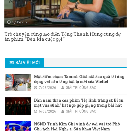
5/05/2025
Trò chuyện cùng đạo diễn Tống Thanh Hùng cùng dự
án phim “Bên kia cuộc gọi”
BÀI VIẾT MỚI
Một điểm chạm Tammi: Giải nỗi đau quá tải ứng
dụng với nền tảng hội tụ mới của Viettel
7/08/2026
GIẢI TRÍ CÙNG SAO
Dàn nam thần của phim ‘Hộ linh tráng sĩ: Bí ẩn
một vua Đinh’ bất ngờ góp giọng trong bài hát
chủ đề của phim
6/08/2026
GIẢI TRÍ CÙNG SAO
NSND Trịnh Kim Chi vinh dự với vai trò Phó
Chủ tịch Hội Nghệ sĩ Sân khấu Việt Nam