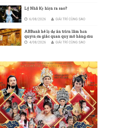
Lý Nhã Kỳ hiện ra sao?
6/08/2026
GIẢI TRÍ CÙNG SAO
ABBank hé lộ dự án triển lãm bản
quyền đa giác quan quy mô hàng đầu
châu Á
4/08/2026
GIẢI TRÍ CÙNG SAO