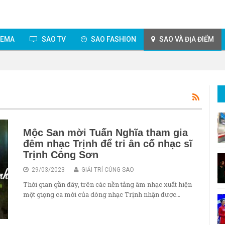
NEMA
SAO TV
SAO FASHION
SAO VÀ ĐỊA ĐIỂM
Mộc San mời Tuấn Nghĩa tham gia
đêm nhạc Trịnh để tri ân cố nhạc sĩ
Trịnh Công Sơn
29/03/2023
GIẢI TRÍ CÙNG SAO
Thời gian gần đây, trên các nền tảng âm nhạc xuất hiện
một giọng ca mới của dòng nhạc Trịnh nhận được…