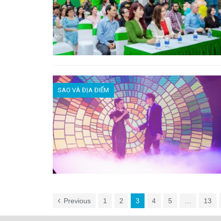
SAO VÀ ĐỊA ĐIỂM
Previous
1
2
3
4
5
…
13