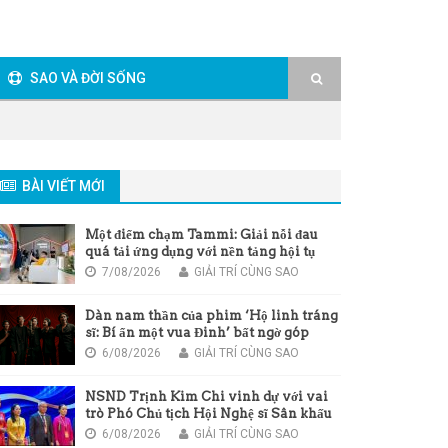
SAO VÀ ĐỜI SỐNG
BÀI VIẾT MỚI
Một điểm chạm Tammi: Giải nỗi đau
quá tải ứng dụng với nền tảng hội tụ
mới của Viettel
7/08/2026
GIẢI TRÍ CÙNG SAO
Dàn nam thần của phim ‘Hộ linh tráng
sĩ: Bí ẩn một vua Đinh’ bất ngờ góp
giọng trong bài hát chủ đề của phim
6/08/2026
GIẢI TRÍ CÙNG SAO
NSND Trịnh Kim Chi vinh dự với vai
trò Phó Chủ tịch Hội Nghệ sĩ Sân khấu
Việt Nam
6/08/2026
GIẢI TRÍ CÙNG SAO