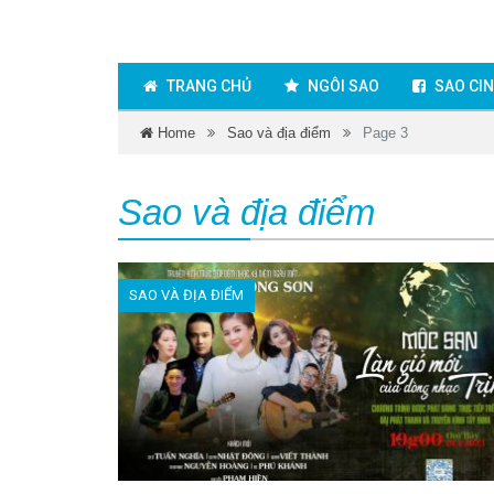
TRANG CHỦ
NGÔI SAO
SAO CI
Home
Sao và địa điểm
Page 3
Sao và địa điểm
SAO VÀ ĐỊA ĐIỂM