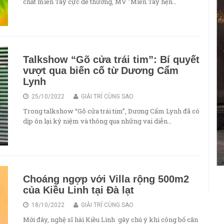
chất miền Tây cực dễ thương, MV "Miền Tây hẹn…
Talkshow “Gõ cửa trái tim”: Bí quyết
vượt qua biến cố từ Dương Cẩm
Lynh
25/10/2022
GIẢI TRÍ CÙNG SAO
Trong talkshow “Gõ cửa trái tim”, Dương Cẩm Lynh đã có
dịp ôn lại kỷ niệm và thông qua những vai diễn…
Choáng ngợp với Villa rộng 500m2
của Kiều Linh tại Đà lạt
18/10/2022
GIẢI TRÍ CÙNG SAO
Mới đây, nghệ sĩ hài Kiều Linh gây chú ý khi công bố căn