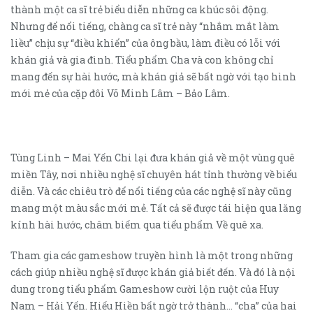
thành một ca sĩ trẻ biểu diễn những ca khúc sôi động.
Nhưng để nổi tiếng, chàng ca sĩ trẻ này “nhắm mắt làm
liều” chịu sự “điều khiển” của ông bầu, làm điều có lỗi với
khán giả và gia đình. Tiểu phẩm Cha và con không chỉ
mang đến sự hài hước, mà khán giả sẽ bất ngờ với tạo hình
mới mẻ của cặp đôi Võ Minh Lâm – Bảo Lâm.
Tùng Linh – Mai Yến Chi lại đưa khán giả về một vùng quê
miền Tây, nơi nhiều nghệ sĩ chuyên hát tỉnh thường về biểu
diễn. Và các chiêu trò để nổi tiếng của các nghệ sĩ này cũng
mang một màu sắc mới mẻ. Tất cả sẽ được tái hiện qua lăng
kính hài hước, châm biếm qua tiểu phẩm Về quê xa.
Tham gia các gameshow truyền hình là một trong những
cách giúp nhiều nghệ sĩ được khán giả biết đến. Và đó là nội
dung trong tiểu phẩm Gameshow cười lộn ruột của Huy
Nam – Hải Yến. Hiếu Hiền bất ngờ trở thành… “cha” của hai