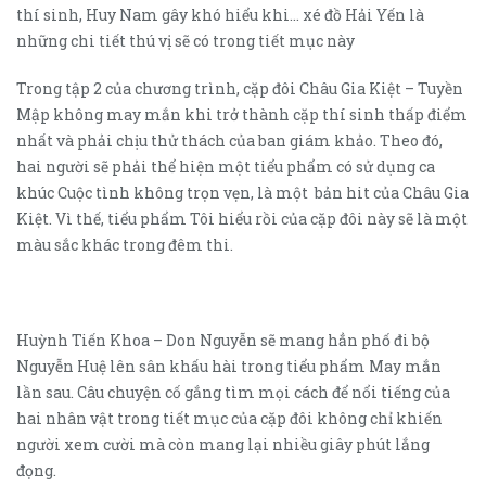
thí sinh, Huy Nam gây khó hiểu khi… xé đồ Hải Yến là
những chi tiết thú vị sẽ có trong tiết mục này
Trong tập 2 của chương trình, cặp đôi Châu Gia Kiệt – Tuyền
Mập không may mắn khi trở thành cặp thí sinh thấp điểm
nhất và phải chịu thử thách của ban giám khảo. Theo đó,
hai người sẽ phải thể hiện một tiểu phẩm có sử dụng ca
khúc Cuộc tình không trọn vẹn, là một bản hit của Châu Gia
Kiệt. Vì thế, tiểu phẩm Tôi hiểu rồi của cặp đôi này sẽ là một
màu sắc khác trong đêm thi.
Huỳnh Tiến Khoa – Don Nguyễn sẽ mang hẳn phố đi bộ
Nguyễn Huệ lên sân khấu hài trong tiểu phẩm May mắn
lần sau. Câu chuyện cố gắng tìm mọi cách để nổi tiếng của
hai nhân vật trong tiết mục của cặp đôi không chỉ khiến
người xem cười mà còn mang lại nhiều giây phút lắng
đọng.