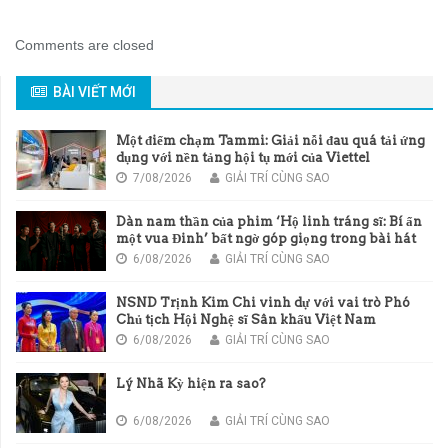
Comments are closed
BÀI VIẾT MỚI
Một điểm chạm Tammi: Giải nỗi đau quá tải ứng
dụng với nền tảng hội tụ mới của Viettel
7/08/2026
GIẢI TRÍ CÙNG SAO
Dàn nam thần của phim ‘Hộ linh tráng sĩ: Bí ẩn
một vua Đinh’ bất ngờ góp giọng trong bài hát
chủ đề của phim
6/08/2026
GIẢI TRÍ CÙNG SAO
NSND Trịnh Kim Chi vinh dự với vai trò Phó
Chủ tịch Hội Nghệ sĩ Sân khấu Việt Nam
6/08/2026
GIẢI TRÍ CÙNG SAO
Lý Nhã Kỳ hiện ra sao?
6/08/2026
GIẢI TRÍ CÙNG SAO